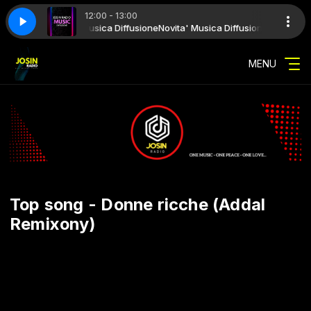
12:00 - 13:00
, Ovy On The Drums - GODZILA (Radio Edit)
sione with Novita' Musica Diffusione
Novita' Musica Diffusione with Novit
W Sound 09, J balvin, Westco
MENU
Top song - Donne ricche (Addal
Remixony)